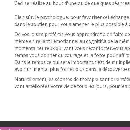
Ceci se réalise au bout d'une ou de quelques séances
Bien sûr, le psychologue, pour favoriser cet échange
dans le soutien pour vous amener le plus possible à 
De vos loisirs préférés,vous apprendrez à en faire d
même en reliant l'émotionnel au cognitif,à de la mé
moments heureux,qui vont vous réconforter,vous ap
temps vous donner du courage et la force pour affront
Dans le temps,ce qui sera important,c'est de multip
avoir un mental plus fort et plus dans la découverte d
Naturellement,les séances de thérapie sont orientées
vont améliorées votre vie de tous les jours, pour les 
s
-
Mentions légales
- Le site du cabinet a été réalisé par
www